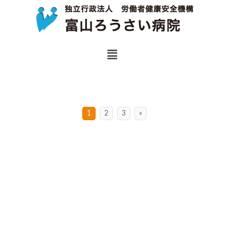
1
2
3
»