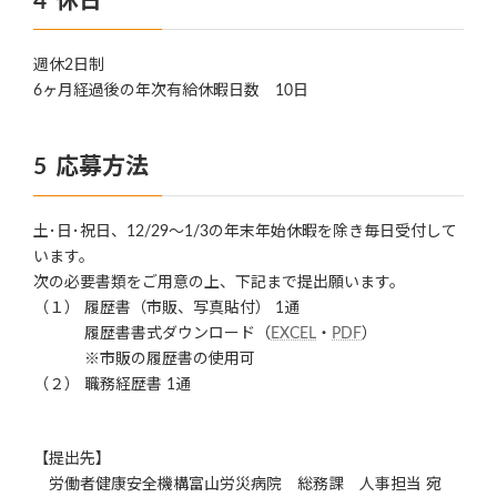
休日
週休2日制
6ヶ月経過後の年次有給休暇日数 10日
応募方法
土･日･祝日、12/29～1/3の年末年始休暇を除き毎日受付して
います。
次の必要書類をご用意の上、下記まで提出願います。
（１） 履歴書（市販、写真貼付） 1通
履歴書書式ダウンロード（
EXCEL
・
PDF
）
※市販の履歴書の使用可
（２） 職務経歴書 1通
【提出先】
労働者健康安全機構富山労災病院 総務課 人事担当 宛