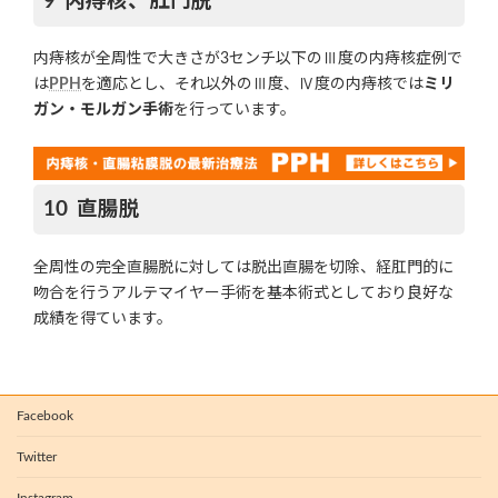
内痔核、肛門脱
内痔核が全周性で大きさが3センチ以下のⅢ度の内痔核症例で
は
PPH
を適応とし、それ以外のⅢ度、Ⅳ度の内痔核では
ミリ
ガン・モルガン手術
を行っています。
直腸脱
全周性の完全直腸脱に対しては脱出直腸を切除、経肛門的に
吻合を行うアルテマイヤー手術を基本術式としており良好な
成績を得ています。
Facebook
Twitter
Instagram