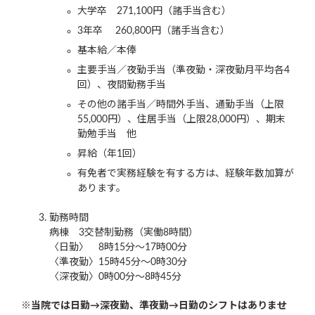
大学卒 271,100円（諸手当含む）
3年卒 260,800円（諸手当含む）
基本給／本俸
主要手当／夜勤手当（準夜勤・深夜勤月平均各4
回）、夜間勤務手当
その他の諸手当／時間外手当、通勤手当（上限
55,000円）、住居手当（上限28,000円）、期末
勤勉手当 他
昇給（年1回）
有免者で実務経験を有する方は、経験年数加算が
あります。
勤務時間
病棟 3交替制勤務（実働8時間）
〈日勤〉 8時15分～17時00分
〈準夜勤〉15時45分～0時30分
〈深夜勤〉0時00分～8時45分
※当院では日勤→深夜勤、準夜勤→日勤のシフトはありませ